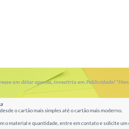
CECaPENSAvwV
ivesse um dólar apenas, investiria em Publicidade! "Hen
ta
esde o cartão mais simples até o cartão mais moderno.
m o material e quantidade, entre em contato e solicite 